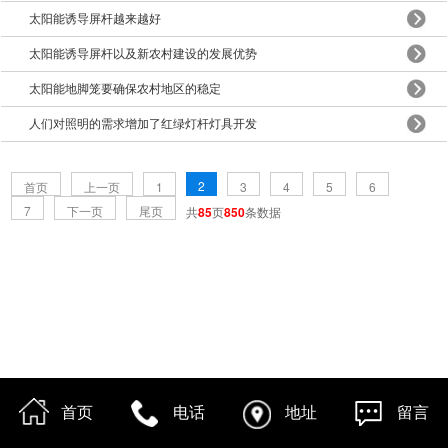
太阳能诱导屏杆越来越好
太阳能诱导屏杆以及新农村建设的发展优势
太阳能地脚笼要确保农村地区的稳定
人们对照明的需求增加了红绿灯杆灯具开发
2
首页
上一页
1
3
4
5
6
7
下一页
尾页
共
85
页
850
条数据
首页
电话
地址
留言