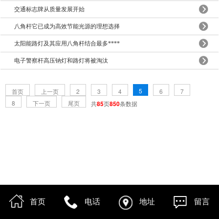
交通标志牌从质量发展开始
八角杆它已成为高效节能光源的理想选择
太阳能路灯及其应用八角杆结合最多****
电子警察杆高压钠灯和路灯将被淘汰
5
首页
上一页
2
3
4
6
7
8
下一页
尾页
共
85
页
850
条数据
首页
电话
地址
留言